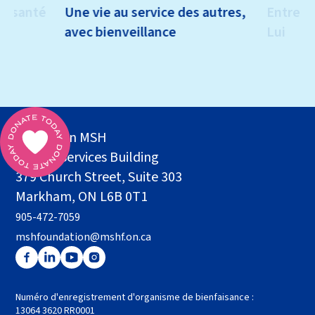
la santé
Une vie au service des autres,
Entretie
avec bienveillance
Lui
Fondation MSH
Health Services Building
379 Church Street, Suite 303
Markham, ON L6B 0T1
905-472-7059
mshfoundation@mshf.on.ca
Numéro d'enregistrement d'organisme de bienfaisance :
13064 3620 RR0001