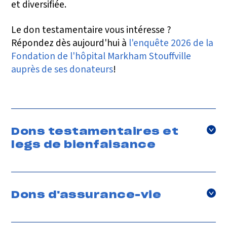
et diversifiée.
Le don testamentaire vous intéresse ?
Répondez dès aujourd'hui à
l'enquête 2026 de la
Fondation de l'hôpital Markham Stouffville
auprès de ses donateurs
!
Dons testamentaires et
legs de bienfaisance
Faire un don par testament est un moyen simple
mais efficace de laisser un héritage durable.
Dons d'assurance-vie
Les testaments ne sont pas seulement un