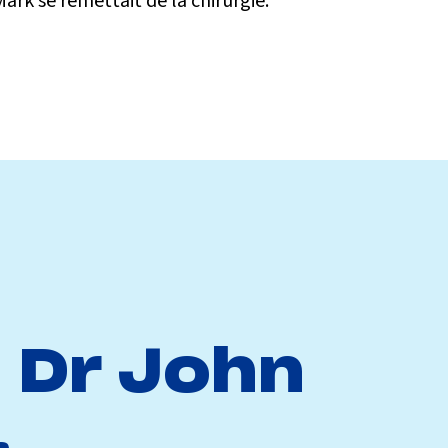
 Mark se remettait de la chirurgie.
u Dr John
.