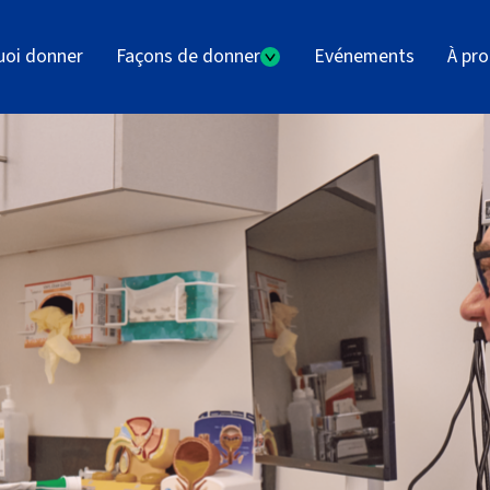
uoi donner
Façons de donner
Evénements
À pr