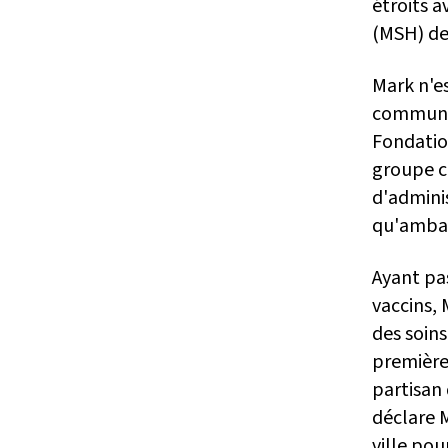
étroits 
(MSH) de
Mark n'es
communau
Fondatio
groupe c
d'adminis
qu'amba
Ayant pas
vaccins,
des soins
première 
partisan
déclare M
ville pou