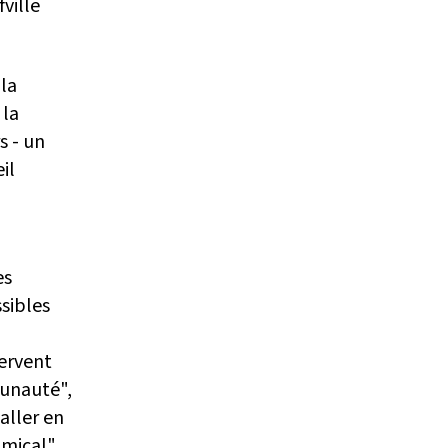
ville
 la
 la
s - un
il
es
sibles
fervent
munauté",
aller en
amical".