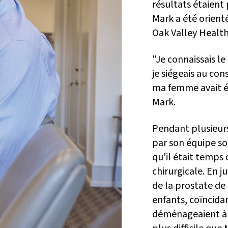
résultats étaient
Mark a été orient
Oak Valley Health
"Je connaissais le
je siégeais au con
ma femme avait ét
Mark.
Pendant plusieurs 
par son équipe so
qu'il était temps
chirurgicale. En j
de la prostate de
enfants, coïncida
déménageaient à S