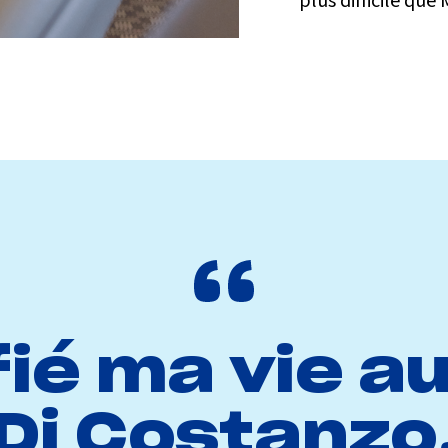
plus difficile que
fié ma vie a
Di Costanzo