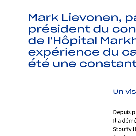
Mark Lievonen, p
président du cons
de l'Hôpital Mark
expérience du can
été une constant
Un vis
Depuis pl
Il a démé
Stouffvil