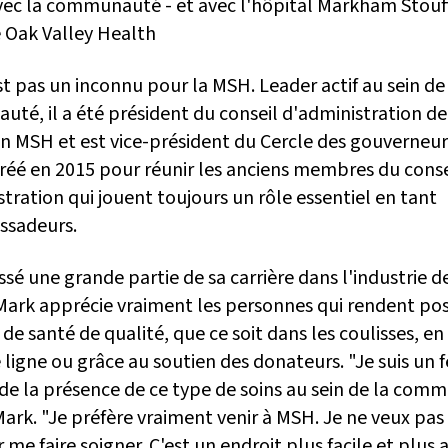
avec la communauté - et avec l'hôpital Markham Stouff
 Oak Valley Health
t pas un inconnu pour la MSH. Leader actif au sein de
té, il a été président du conseil d'administration de
n MSH et est vice-président du Cercle des gouverneur
réé en 2015 pour réunir les anciens membres du conse
tration qui jouent toujours un rôle essentiel en tant
ssadeurs.
sé une grande partie de sa carrière dans l'industrie d
 Mark apprécie vraiment les personnes qui rendent pos
 de santé de qualité, que ce soit dans les coulisses, en
ligne ou grâce au soutien des donateurs. "Je suis un 
 de la présence de ce type de soins au sein de la com
ark. "Je préfère vraiment venir à MSH. Je ne veux pas 
r me faire soigner. C'est un endroit plus facile et plus 