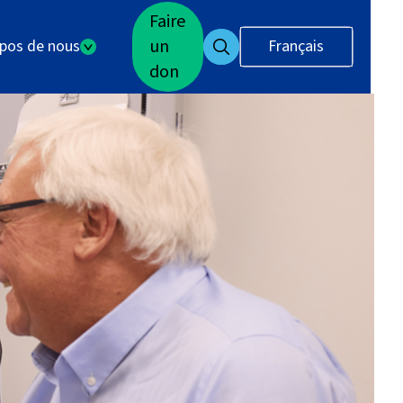
Faire
un
opos de nous
Français
don