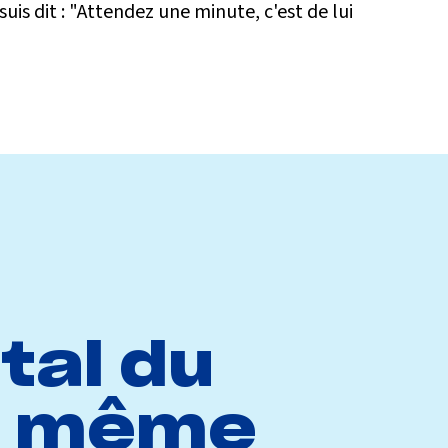
uis dit : "Attendez une minute, c'est de lui
tal du
'a même