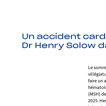
Un accident card
Dr Henry Solow dan
Le somme
villégiat
faire un 
hématolo
(MSH) de 
2025. Heu