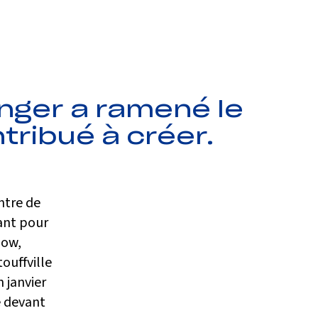
anger a ramené le
ntribué à créer.
ntre de
iant pour
low,
ouffville
 janvier
e devant