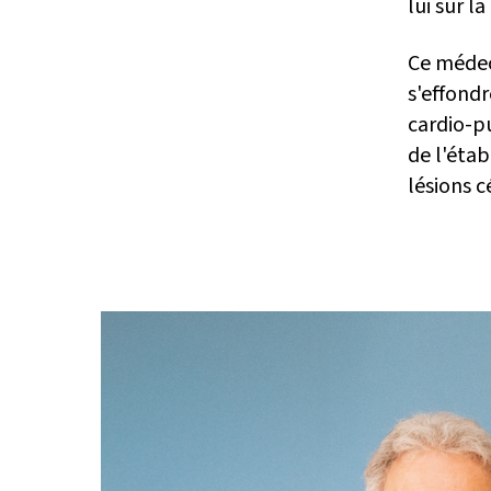
lui sur l
Ce médec
s'effondr
cardio-pu
de l'éta
lésions c