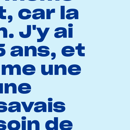
, car la
 J'y ai
 ans, et
mme une
 une
savais
soin de