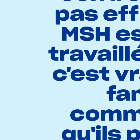
pas eff
MSH es
travail
c'est 
fam
commu
qu'ils