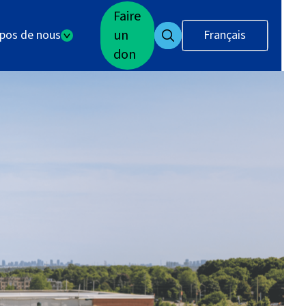
Faire
un
opos de nous
Français
don