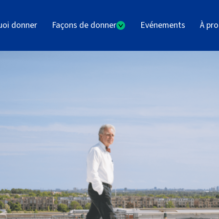
uoi donner
Façons de donner
Evénements
À pr