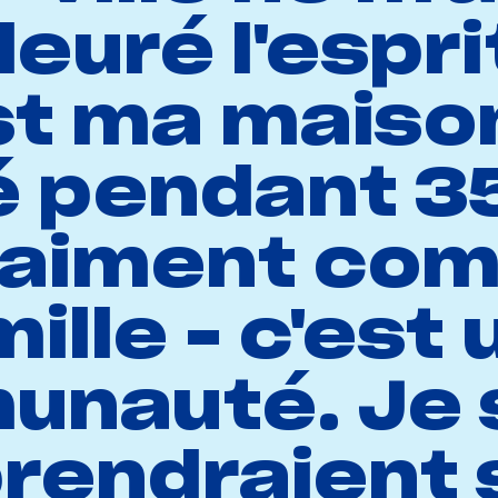
leuré l'esprit
t ma maison.
lé pendant 35
vraiment co
ille - c'est
nauté. Je 
 prendraient 