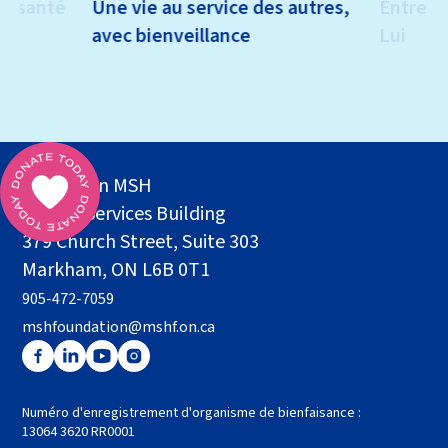
la santé
Une vie au service des autres,
Entretie
avec bienveillance
Lui
Fondation MSH
Health Services Building
379 Church Street, Suite 303
Markham, ON L6B 0T1
905-472-7059
mshfoundation@mshf.on.ca
Numéro d'enregistrement d'organisme de bienfaisance :
13064 3620 RR0001