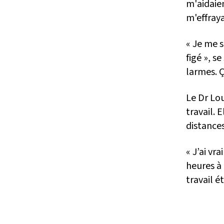
m'aidaie
m'effraya
« Je me s
figé », s
larmes. Ç
Le Dr Lo
travail. 
distances
« J’ai vr
heures à 
travail é