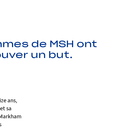
mmes de MSH ont
rouver un but.
ize ans,
 et sa
l Markham
s