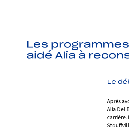
Les programmes 
aidé Alia à recons
Le dé
Après avo
Alia Del 
carrière
Stouffvil