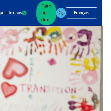
Faire
un
opos de nous
Français
don