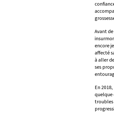
confiance
accompa
grossess
Avant de 
insurmon
encore je
affecté s
à aller d
ses prop
entourag
En 2018, 
quelque 
troubles 
progress