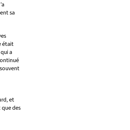
’a
ent sa
ves
 était
 qui a
continué
t souvent
rd, et
t que des