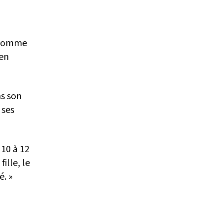
t comme
 en
ns son
 ses
 10 à 12
ille, le
é. »