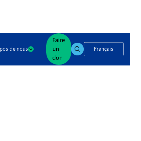
Faire
un
opos de nous
Français
don