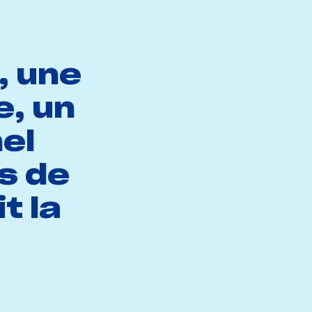
, une
e, un
el
os de
t la