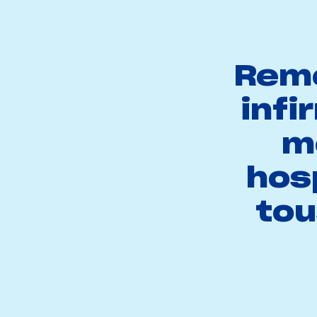
Reme
infi
m
hosp
tou