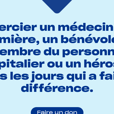
rcier un médecin
rmière, un bénévol
embre du personn
italier ou un hér
s les jours qui a fai
différence.
Faire un don