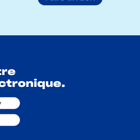
tre
ctronique.