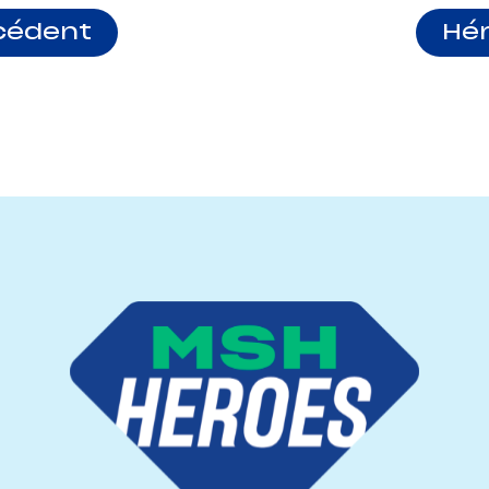
cédent
Hér